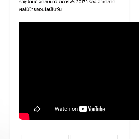
ราชูปถัมภ์ จัดสัมนาวิชาการฟรี 2017 "เริ่องเจาะตลาด
ผลไม้ไทยออนไลน์ไปจีน"