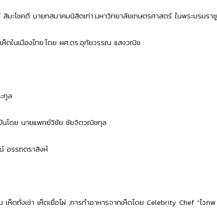
ย์ สิมะโชคดี นายกสมาคมนิสิตเก่า มหาวิทยาลัยเกษตรศาสตร์ ในพระบรมราชู
ห็ดในเมืองไทย โดย ผศ.ดร.อุทัยวรรณ แสงวณิช
ะกูล
ุบันโดย นายแพทย์วิชัย ชัยจิตวณิชกุล
ฒน์ อรรถตราสิงห์
น เห็ดถั่งเช่า เห็ดเยื่อไผ่ ,การทำอาหารจากเห็ดโดย Celebrity Chef "ไวภพ 