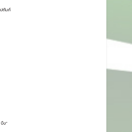
ปถัมภ์
ปึง"