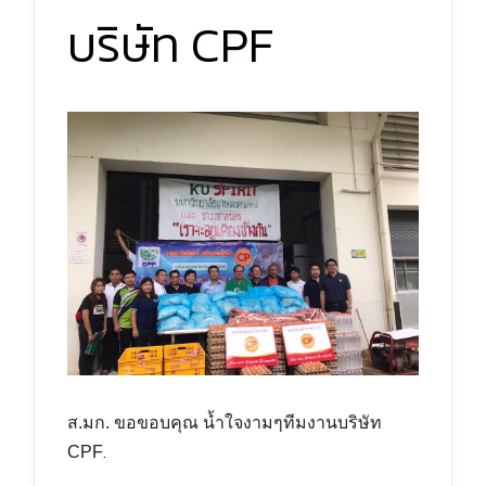
บริษัท CPF
ส.มก. ขอขอบคุณ น้ำใจงามๆทีมงานบริษัท
.
CPF