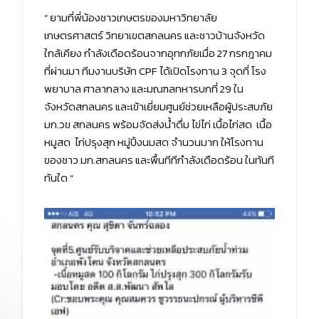
“ ยามที่พี่น้องชาวเกษตรของมหาวิทยาลัย
เกษตรศาสตร์ วิทยาเขตสกลนคร และชาวบ้านจังหวัด
ใกล้เคียง กำลังเดือดร้อนจากอุทกภัยเมื่อ 27 กรกฎาคม
ที่ผ่านมา ทีมงานบริษัท CPF ได้เปิดโรงทาน 3 จุดที่ โรง
พยาบาล ศาลากลาง และมณฑลทหารบกที่ 29 ใน
จังหวัดสกลนคร และเข้าเยี่ยมศูนย์ช่วยเหลือผู้ประสบภัย
มก.วข สกลนคร พร้อมจัดส่งน้ำดื่ม ไข่ไก่ เนื้อไก่สด เนื้อ
หมูสด ไก่ปรุงสุก หมู่ปิ้งนมสด จำนวนมาก ให้โรงทาน
ของชาว มก.สกลนคร และพื้นทีทีกำลังเดือดร้อน ในทันที
ทันใด “