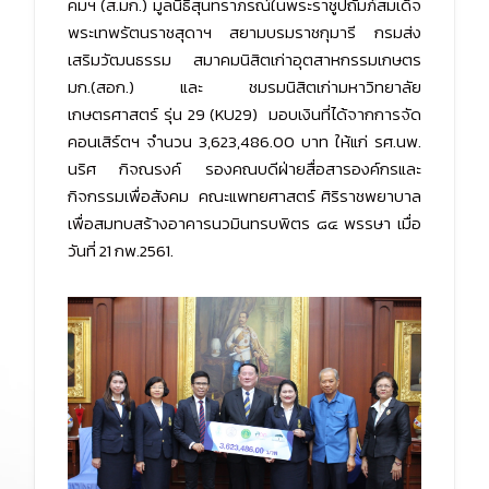
คมฯ (ส.มก.) มูลนิธิสุนทราภรณ์ในพระราชูปถัมภ์สมเด็จ
พระเทพรัตนราชสุดาฯ สยามบรมราชกุมารี กรมส่ง
เสริมวัฒนธรรม สมาคมนิสิตเก่าอุตสาหกรรมเกษตร
มก.(สอก.) และ ชมรมนิสิตเก่ามหาวิทยาลัย
เกษตรศาสตร์ รุ่น 29 (KU29) มอบเงินที่ได้จากการจัด
คอนเสิร์ตฯ จำนวน 3,623,486.00 บาท ให้แก่ รศ.นพ.
นริศ กิจณรงค์ รองคณบดีฝ่ายสื่อสารองค์กรและ
กิจกรรมเพื่อสังคม คณะแพทยศาสตร์ ศิริราชพยาบาล
เพื่อสมทบสร้างอาคารนวมินทรบพิตร ๘๔ พรรษา เมื่อ
วันที่ 21 กพ.2561.