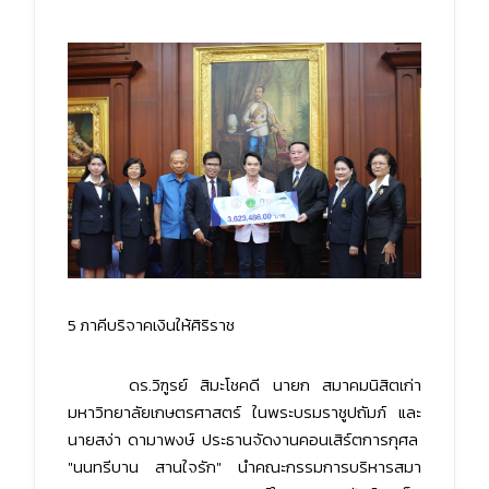
5 ภาคีบริจาคเงินให้ศิริราช
ดร.วิฑูรย์ สิมะโชคดี นายก สมาคมนิสิตเก่า
มหาวิทยาลัยเกษตรศาสตร์ ในพระบรมราชูปถัมภ์ และ
นายสง่า ดามาพงษ์ ประธานจัดงานคอนเสิร์ตการกุศล
"นนทรีบาน สานใจรัก" นำคณะกรรมการบริหารสมา