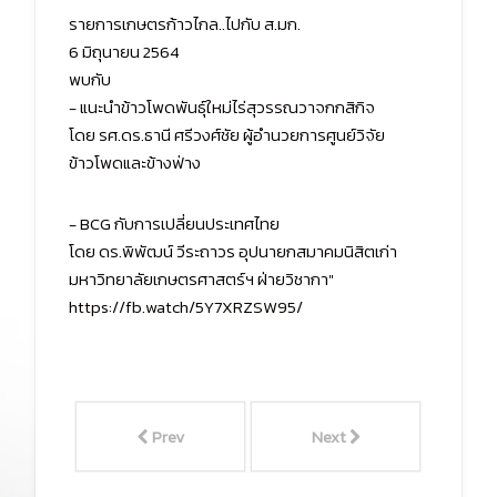
รายการเกษตรก้าวไกล..ไปกับ ส.มก.
6 มิถุนายน 2564
พบกับ
- แนะนำข้าวโพดพันธุ์ใหม่ไร่สุวรรณวาจกกสิกิจ
โดย รศ.ดร.ธานี ศรีวงศ์ชัย ผู้อำนวยการศูนย์วิจัย
ข้าวโพดและข้างฟ่าง
- BCG กับการเปลี่ยนประเทศไทย
โดย ดร.พิพัฒน์ วีระถาวร อุปนายกสมาคมนิสิตเก่า
มหาวิทยาลัยเกษตรศาสตร์ฯ ฝ่ายวิชากา"
https://fb.watch/5Y7XRZSW95/
Prev
Next