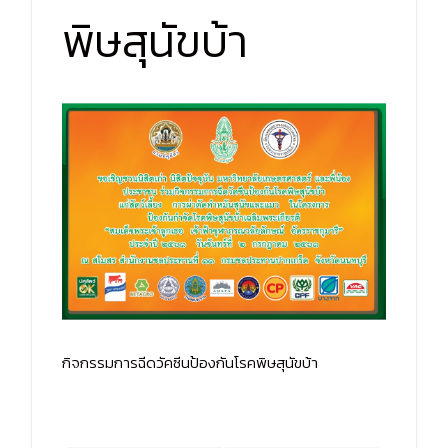
พิษสุนัขบ้า
กิจกรรมการฉีดวัคซีนป้องกันโรคพิษสุนัขบ้า