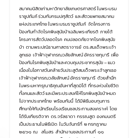
สมาคมนิสิตเก่ามหาวิทยาลัยเกษตรศาสตร์ ในพระบรม
ราชูปถัมภ์ ร่วมกับกรมปศุสัตว์ และสัตวแพทยสมาคม
แห่งประเทศไทย ในพระบรมราชูปถัมภ์ จัดโครงการ
ป้องกันกำจัดโรคพิษสุนัขบ้าเฉลิมพระเกียรติ ภายใต้
โครงการสัตว์ปลอดโรค คนปลอดภัยจากโรคพิษสุนัข
บ้า ตามพระปณิธานศาสตราจารย์ ดร.สมเด็จพระเจ้า
ลูกเธอ เจ้าฟ้าจุฬาภรณวลัยลักษณ์ อัครราชกุมารี เพื่อ
ป้องกันโรคพิษสุนัขบ้าและควบคุมประชากรสุนัข – แมว
เนื่องในโอกาสวันคล้ายวันประสูติสมเด็จพระเจ้าลูกเธอ
เจ้าฟ้าจุฬาภรณวลัยลักษณ์ อัครราชกุมารี ด้วยสำนึก
ในพระมหากรุณาธิคุณอันหาที่สุดมิได้ ที่ทรงห่วงใยชีวิต
ทั้งคนและสัตว์ และมีพระประสงค์ให้โรคพิษสุนัขบ้าหมด
ไปจากประเทศไทย พร้อมกันนี้ ได้มีพิธีมอบทุนการ
ศึกษาให้กับนักเรียนโรงเรียนชลประทานสงเคราะห์ โดย
ได้รับเกียรติจาก ดร.จรัลธาดา กรรณสูต องคมนตรี
เป็นประธานในพิธีเปิด ในวันจันทร์ที่ ๒ กรกฎาคม
๒๕๖๑ ณ สโมสร สำนักงานชลประทานที่ ๑๑