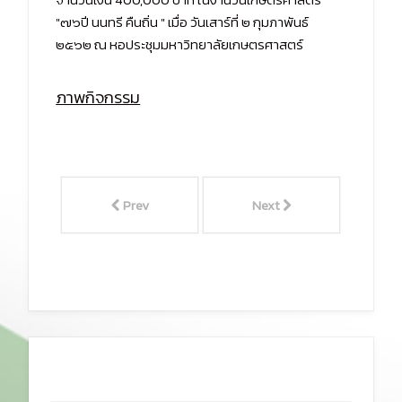
"๗๖ปี นนทรี คืนถิ่น " เมื่อ วันเสาร์ที่ ๒ กุมภาพันธ์
๒๕๖๒ ณ หอประชุมมหาวิทยาลัยเกษตรศาสตร์
ภาพกิจกรรม
Prev
Next