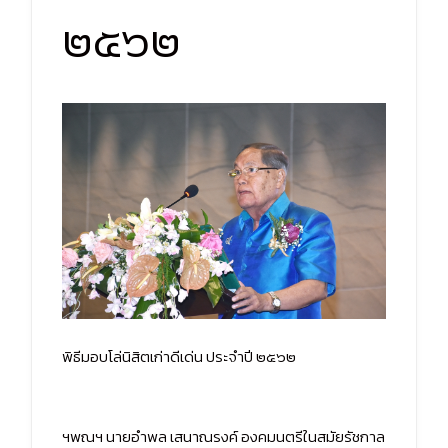
๒๕๖๒
พิธีมอบโล่นิสิตเก่าดีเด่น ประจำปี ๒๕๖๒
ฯพณฯ นายอำพล เสนาณรงค์ องคมนตรีในสมัยรัชกาล