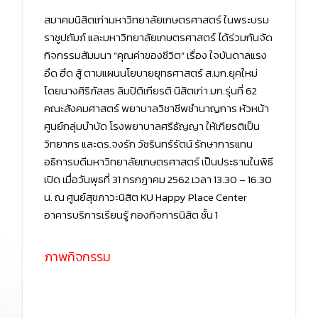
สมาคมนิสิตเก่ามหาวิทยาลัยเกษตรศาสตร์ ในพระบรม
ราชูปถัมภ์ และมหาวิทยาลัยเกษตรศาสตร์ ได้ร่วมกันจัด
กิจกรรมสัมมนา “คุณค่าของชีวิต” เรื่อง ใจบันดาลแรง
อึด ฮึด สู้ ตามแผนนโยบายยุทธศาสตร์ ส.มก.ยุคใหม่
โดยนางศิริภัสสร ลิมปิติเกียรติ นิสิตเก่า มก.รุ่นที่ 62
คณะสังคมศาสตร์ พยาบาลวิชาชีพชำนาญการ หัวหน้า
ศูนย์กลุ่มบำบัด โรงพยาบาลศรีธัญญา ให้เกียรติเป็น
วิทยากร และดร.จงรัก วัชรินทร์รัตน์ รักษาการแทน
อธิการบดีมหาวิทยาลัยเกษตรศาสตร์ เป็นประธานในพิธี
เปิด เมื่อวันพุธที่ 31 กรกฎาคม 2562 เวลา 13.30 – 16.30
น. ณ ศูนย์สุขภาวะนิสิต KU Happy Place Center
อาคารบริการเรียนรู้ กองกิจการนิสิต ชั้น 1
ภาพกิจกรรม