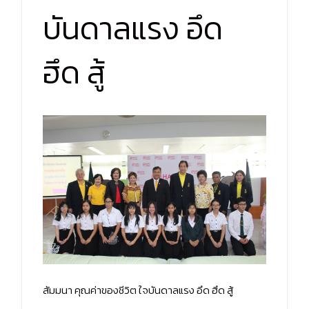
บันดาลแรง อึด
ฮึด สู้
สัมมนา คุณค่าของชีวิต ใจบันดาลแรง อึด ฮึด สู้