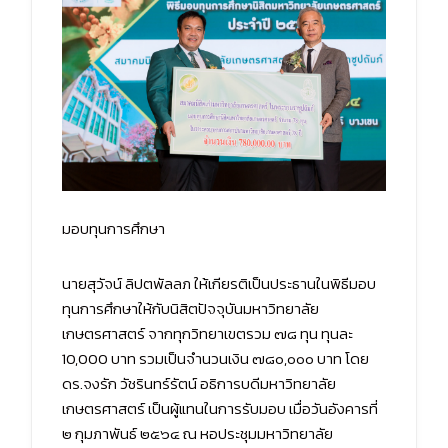
มอบทุนการศึกษา
นายสุวัจน์ ลิปตพัลลภ ให้เกียรติเป็นประธานในพิธีมอบ
ทุนการศึกษาให้กับนิสิตปัจจุบันมหาวิทยาลัย
เกษตรศาสตร์ จากทุกวิทยาเขตรวม ๗๘ ทุน ทุนละ
10,000 บาท รวมเป็นจำนวนเงิน ๗๘๐,๐๐๐ บาท โดย
ดร.จงรัก วัชรินทร์รัตน์ อธิการบดีมหาวิทยาลัย
เกษตรศาสตร์ เป็นผู้แทนในการรับมอบ เมื่อวันอังคารที่
๒ กุมภาพันธ์ ๒๕๖๔ ณ หอประชุมมหาวิทยาลัย