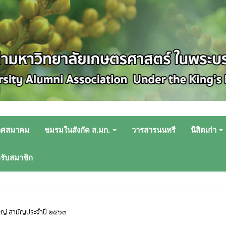
าศสมาคม
ชมรมในสังกัด ส.มก.
วารสารนนทรี
นิสิตเก่า
หรับสมาชิก
หญ่ สามัญประจำปี ๒๕๖๓