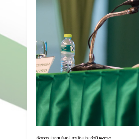
จัดการประชุมใหญ่ สามัญประจำปี ๒๕๖๓