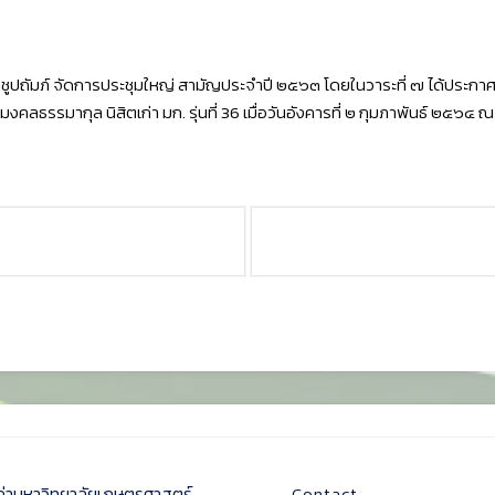
ปถัมภ์ จัดการประชุมใหญ่ สามัญประจำปี ๒๕๖๓ โดยในวาระที่ ๗ ได้ประกาศ
งคลธรรมากุล นิสิตเก่า มก. รุ่นที่ 36 เมื่อวันอังคารที่ ๒ กุมภาพันธ์ ๒๕
ก่ามหาวิทยาลัยเกษตรศาสตร์
Contact