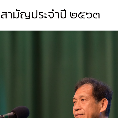
่ สามัญประจำปี ๒๕๖๓