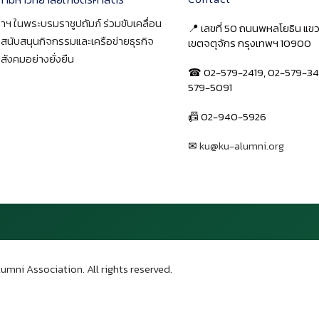
าฯ ในพระบรมราชูปถัมภ์ ร่วมขับเคลื่อน
📍 เลขที่ 50 ถนนพหลโยธิน แ
า สนับสนุนกิจกรรมและเครือข่ายธุรกิจ
เขตจตุจักร กรุงเทพฯ 10900
สังคมอย่างยั่งยืน
☎ 02-579-2419, 02-579-34
579-5091
📠 02-940-5926
✉
ku@ku-alumni.org
เปิดแผนที่
umni Association. All rights reserved.
บน