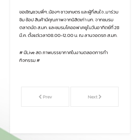
ขอเชิญชวนพี่ๆ..น้องๆ ชาวเกษตร เเละผู้ที่สนใจ..มาร่วม
ชิม ช้อป สินค้ามีคุณภาพจากนิสิตเก่า มก. จากชมรม
ตลาดนัด ส.มก. และชมรมโคออฟ เคยูในวันอาทิตย์ที่ 28
มี.ค. ตั้งแต่เวลา08.00-12.00 น. ณ ลานจอดรถ ส.มก.
# มีLive สด ภาพบรรยากาศในงานตลอดการทำ
กิจกรรม #
Prev
Next