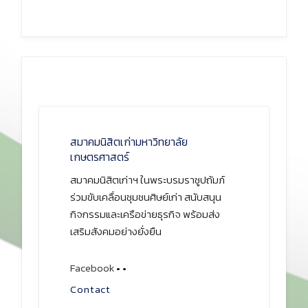
สมาคมนิสิตเก่ามหาวิทยาลัย
เกษตรศาสตร์
สมาคมนิสิตเก่าฯ ในพระบรมราชูปถัมภ์
ร่วมขับเคลื่อนชุมชนศิษย์เก่า สนับสนุน
กิจกรรมและเครือข่ายธุรกิจ พร้อมส่ง
เสริมสังคมอย่างยั่งยืน
Facebook
•
•
Contact