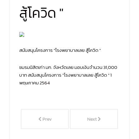
สู้โควิด "
สนับสนุนโครงการ "โรงพยาบาลเลย สู้โควิด "
ชมรมนิสิตเก่า มก. จังหวัดเลย มอบเงินจำนวน 31,000
บาท สนับสนุนโครงการ "โรงพยาบาลเลย สู้โควิด " 1
พฤษภาคม 2564
Prev
Next