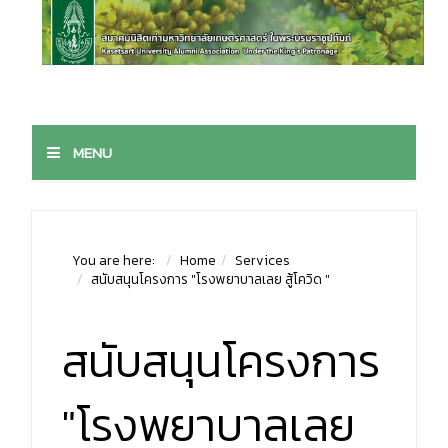
MENU
You are here:
Home
Services
สนับสนุนโครงการ "โรงพยาบาลเลย สู้โควิด "
สนับสนุนโครงการ
"โรงพยาบาลเลย