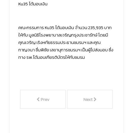
Ku35 ได้มอบเงิน
คณะกรรมการ Ku35 ได้มอบเงิน จำนวน 235,935 บาท
ให้กับ มูลนิธิโรงพยาบาลเจริญกรุงประชารักษ์ โดยมี
คุณเจริญ เริงหทัยธรรมประธานชมรมฯ เเละคุณ
กาญจนา ชื่นพิชัย เลขานุการชมรมฯ เป็นผู้ไปส่งมอบ ซึ่ง
ทาง รพ.ได้มอบเกียรติบัตรให้กับชมรม
Prev
Next