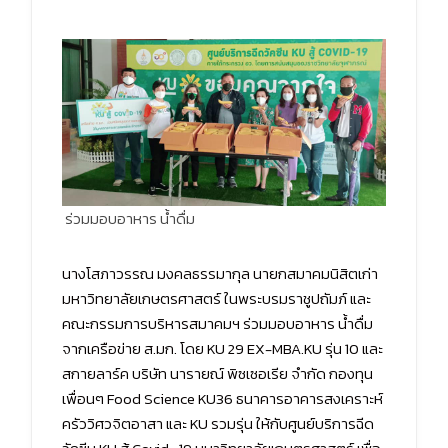
ร่วมมอบอาหาร น้ำดื่ม
นางโสภาวรรณ มงคลธรรมากุล นายกสมาคมนิสิตเก่า
มหาวิทยาลัยเกษตรศาสตร์ ในพระบรมราชูปถัมภ์ และ
คณะกรรมการบริหารสมาคมฯ ร่วมมอบอาหาร น้ำดื่ม
จากเครือข่าย ส.มก. โดย KU 29 EX-MBA.KU รุ่น 10 และ
สกายลาร์ค บริษัท นารายณ์ พิซเซอเรีย จำกัด กองทุน
เพื่อนๆ Food Science KU36 ธนาคารอาคารสงเคราะห์
ครัววิศวจิตอาสา และ KU รวมรุ่น ให้กับศูนย์บริการฉีด