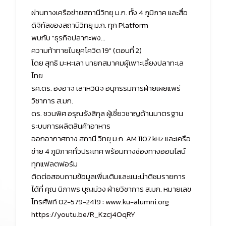
ผ่านทางเครือข่ายสถานีวิทยุ ม.ก. ทั้ง 4 ภูมิภาค และสื่อ
ดิจิทัลของสถานีวิทยุ ม.ก. ทุก Platform
พบกับ "ธุรกิจปลากะพง...
ความท้าทายในยุคโควิด 19" (ตอนที่ 2)
โดย สุทธิ มะหะเลา นายกสมาคมผู้เพาะเลี้ยงปลาทะเล
ไทย
รศ.ดร. องอาจ เลาหวินิจ อนุกรรมการฝ่ายเผยแพร่
วิชาการ ส.มก.
ดร. ชวนพิศ อรุณรังสิกุล ผู้เชี่ยวชาญด้านมาตรฐาน
ระบบการผลิตสินค้าอาหาร
ออกอากาศทาง สถานี วิทยุ ม.ก. AM 1107 kHz และเครือ
ข่าย 4 ภูมิภาคทั่วประเทศ พร้อมทางช่องทางออนไลน์
ทุกแฟลตฟอร์ม
ติดต่อสอบถามข้อมูลเพิ่มเติมและแนะนำติชมรายการ
ได้ที่ คุณ นิภาพร บุญม่วง ฝ่ายวิชาการ ส.มก. หมายเลข
โทรศัพท์ 02-579-2419 : www.ku-alumni.org
https://youtu.be/R_Kzcj4OqRY