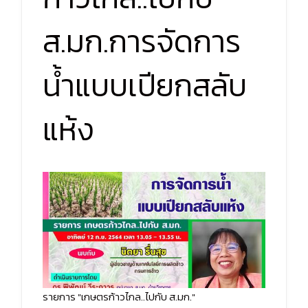
ส.มก.การจัดการ
น้ำแบบเปียกสลับ
แห้ง
รายการ "เกษตรก้าวไกล..ไปกับ ส.มก."