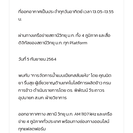
ที่ออกอากาศเป็นประจำทุกวันอาทิตย์ เวลา 13.05-13.55
น.
ผ่านทางเครือข่ายสถานีวิทยุ ม.ก. ทั้ง 4 ภูมิภาค และสื่อ
ดิจิทัลของสถานีวิทยุ ม.ก. ทุก Platform
วันที่ 5 กันยายน 2564
พบกับ "การจัดการน้ำแบบเปียกสลับแห้ง" โดย คุณนิต
ยา รื่นสุข ผู้เชี่ยวชาญด้านเทคโนโลยีการผลิตข้าว กรม
การข้าว ดำเนินรายการโดย ดร. พิพัฒน์ วีระถาวร
อุปนายก ส.มก. ฝ่ายวิชาการ
ออกอากาศทาง สถานี วิทยุ ม.ก. AM 1107 kHz และเครือ
ข่าย 4 ภูมิภาคทั่วประเทศ พร้อมทางช่องทางออนไลน์
ทุกแฟลตฟอร์ม