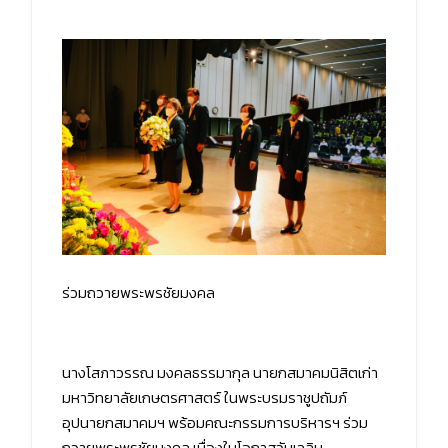
ร่วมถวายพระพรชัยมงคล
นางโสภาวรรณ มงคลธรรมากุล นายกสมาคมนิสิตเก่า
มหาวิทยาลัยเกษตรศาสตร์ ในพระบรมราชูปถัมภ์
อุปนายกสมาคมฯ พร้อมคณะกรรมการบริหารฯ ร่วม
ถวายพระพรชัยมงคล เนื่องในโอกาสวันเฉลิม