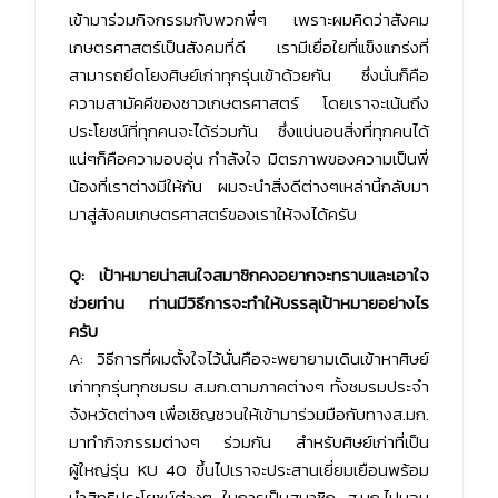
เข้ามาร่วมกิจกรรมกับพวกพี่ๆ เพราะผมคิดว่าสังคม
เกษตรศาสตร์เป็นสังคมที่ดี เรามีเยื่อใยที่แข็งแกร่งที่
สามารถยึดโยงศิษย์เก่าทุกรุ่นเข้าด้วยกัน ซึ่งนั่นก็คือ
ความสามัคคีของชาวเกษตรศาสตร์ โดยเราจะเน้นถึง
ประโยชน์ที่ทุกคนจะได้ร่วมกัน ซึ่งแน่นอนสิ่งที่ทุกคนได้
แน่ๆก็คือความอบอุ่น กำลังใจ มิตรภาพของความเป็นพี่
น้องที่เราต่างมีให้กัน ผมจะนำสิ่งดีต่างๆเหล่านี้กลับมา
มาสู่สังคมเกษตรศาสตร์ของเราให้จงได้ครับ
Q: เป้าหมายน่าสนใจสมาชิกคงอยากจะทราบและเอาใจ
ช่วยท่าน ท่านมีวิธีการจะทำให้บรรลุเป้าหมายอย่างไร
ครับ
A: วิธีการที่ผมตั้งใจไว้นั่นคือจะพยายามเดินเข้าหาศิษย์
เก่าทุกรุ่นทุกชมรม ส.มก.ตามภาคต่างๆ ทั้งชมรมประจำ
จังหวัดต่างๆ เพื่อเชิญชวนให้เข้ามาร่วมมือกับทางส.มก.
มาทำกิจกรรมต่างๆ ร่วมกัน สำหรับศิษย์เก่าที่เป็น
ผู้ใหญ่รุ่น KU 40 ขึ้นไปเราจะประสานเยี่ยมเยือนพร้อม
นำสิทธิประโยชน์ต่างๆ ในการเป็นสมาชิก ส.มก.ไปมอบ