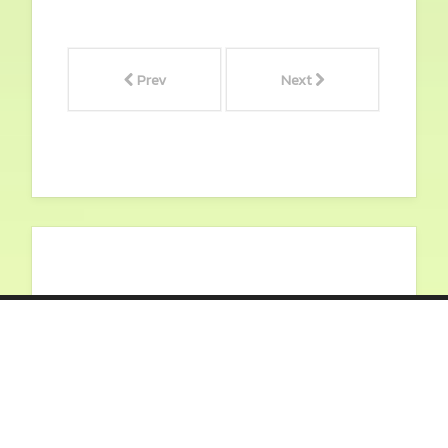
Prev
Next
สมาคมนิสิตเก่ามหาวิทยาลัย
เกษตรศาสตร์
สมาคมนิสิตเก่าฯ ในพระบรมราชูปถัมภ์
ร่วมขับเคลื่อนชุมชนศิษย์เก่า สนับสนุน