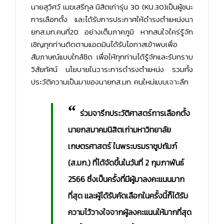
นายสุวิศว์ เมฆเสรีกุล นิสิตเก่ารุ่น 30 (KU.30)เป็นผู้ชนะ
การเลือกตั้ง และได้รับการประกาศให้ดำรงตำแหน่งนา
ยกส.มก.คนที่20 อย่างเต็มภาคภูมิ หากสนใจใคร่รู้จัก
เชิญทุกท่านติดตามแอดมินได้รับโอกาสเข้าพบเพื่อ
สัมภาษณ์แบบใกล้ชิด เพื่อให้ทุกท่านได้รู้จักและรับทราบ
วิสัยทัศน์ นโยบายในวาระการดำรงตำแหน่ง รวมทั้ง
ประวัติความเป็นมาของนายกส.มก. คนใหม่แบบเจาะลึก
“
ร่วมจารึกประวัติศาสตร์การเลือกตั้ง
นายกสมาคมนิสิตเก่ามหาวิทยาลัย
เกษตรศาสตร์ ในพระบรมราชูปถัมภ์
(ส.มก.) ที่ได้จัดขึ้นในวันที่ 2 กุมภาพันธ์
2566 ซึ่งเป็นครั้งที่มีผู้มาลงคะแนนมาก
ที่สุด และผู้ได้รับคัดเลือกในครั้งนี้ก็ได้รับ
ความไว้วางใจจากผู้ลงคะแนนให้มากที่สุด