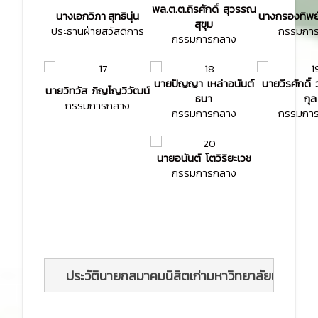
พล.ต.ต.ถิรศักดิ์ สุวรรณ
นางเอกวิภา สุทธินุ่น
นางกรองทิพย์
สุขุม
ประธานฝ่ายสวัสดิการ
กรรมกา
กรรมการกลาง
นายปัญญา เหล่าอนันต์
นายวีรศักดิ์
นายวิทวัส ภิญโญวิวัฒน์
ธนา
กุล
กรรมการกลาง
กรรมการกลาง
กรรมกา
นายอนันต์ โตวิริยะเวช
กรรมการกลาง
ประวัตินายกสมาคมนิสิตเก่ามหาวิทยาลัยเกษตรศา