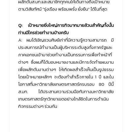
ผลักดันส.มก.และสมาชิกทุกคนให้เดินทางถึงเป้าหมาย
ตามวิสัยทัศน์ “รุ่งเรือง พร้อมพรั่ง ยั่งยืน” ได้ในที่สุด
Q: เป้าหมายยิ่งใหญ่ภารกิจมากมายล้วนสำคัญทั้งนั้น
ท่านมีใครช่วยทำงานบ้างครับ
A: ผมได้เชิญชวนศิษย์เก่าที่มีความรู้ความสามารถ มี
ประสบการณ์ทำงานเป็นผู้บริหารระดับสูงทั้งภาครัฐและ
ภาคเอกชนเข้ามาช่วยทำงานเป็นกรรมการเพื่อทำหน้าที่
ต่างๆ ซึ่งผมก็ได้มอบหมายงานและมีการจัดทำแผนงาน
เพื่อผลักดันงานต่างๆ ให้เกิดผลสำเร็จเห็นเป็นรูปธรรม
โดยเป้าหมายหลักๆ จะต้องทำสำเร็จภายใน 1 ปี และใน
โอกาสที่มหาวิทยาลัยเกษตรศาสตร์ครบรอบ 80 ปีนี้
ส.มก. ได้ประสานความร่วมมือกับทางมหาวิทยาลัย
เกษตรศาสตร์ทุกวิทยาเขตอย่างใกล้ชิดในการดำเนิน
กิจกรรมต่างๆ ร่วมกัน