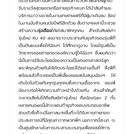
ประสานกับทางมหาวิทยาลัยในการจัดหาพื้นที่ให้ผู้ที่ได้
รับรางวัลสุดยอดเครือข่ายธุรกิจส.มก.ได้นำสินค้าและ
บริการมาวางขายในงานเกษตรแฟร์ที่มีผู้มาเดินชม ช้อป
ในงานนับล้านคนต่อปีฟรีอีกด้วย สิ่งต่างๆเหล่านี้จะช่วย
สร้างความ
รุ่งเรือง
ให้แก่สมาชิกทุกคน สำหรับศิษย์เก่า
รุ่นใหม่ KU 40 ลงมาเราจะประสานกับธุรกิจของรุ่นพี่ที่
เป็นต้นแบบเพื่อให้น้องๆ ได้ศึกษาดูงาน โดยมีรุ่นพี่เป็น
วิทยากรคอยถ่ายทอดองค์ความรู้ให้น้องๆ ซึ่งผมคิดว่า
นี่เป็นการใช้ประโยชน์ของความเป็นเกษตรศาสตร์ลูก
พระพิรุณด้วยกันให้เกิดประโยชน์ได้อย่างเต็มที่ ซึ่งพี่ที่
พร้อมแล้วก็จะคอยเป็นพี่เลี้ยงคอยสนับสนุนน้องๆ ให้
เติบโตไปด้วยกันทุกรุ่นทุกคนซึ่งความเอื้ออาทร ของพี่
น้องจะก่อให้เกิดความก้าวหน้าไปด้วยกัน ส่วนสำคัญที่
จะขาดเสียไม่ได้คือศิษย์เก่ารุ่นใหม่ คือน้องGen Z ทั้ง
หลายคนGenนี้มักจะชอบทำธุรกิจชอบประกอบอาชีพ
ส่วนตัวซึ่งก็จะมีโอกาสมากขึ้นที่จะได้รับการถ่ายทอด
ประสบการณ์ที่มีคุณค่าจากพวกพี่ๆ นอกจากนี้ส.มก. จะ
เป็นศูนย์กลางในการประสานระดมทุนเพื่อคอยให้การ