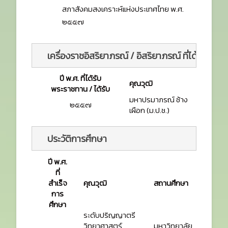
สภาสังคมสงเคราะห์แห่งประเทศไทย พ.ศ.
๒๕๕๗
เครื่องราชอิสริยาภรณ์ / อิสริยาภรณ์ ที่ได้รับ 
ปี พ.ศ. ที่ได้รับ
คุณวุฒิ
พระราชทาน / ได้รับ
มหาปรมาภรณ์ ช้าง
๒๕๕๗
เผือก (ม.ป.ช.)
ประวัติการศึกษา
ปี พ.ศ.
ที่
สำเร็จ
คุณวุฒิ
สถานศึกษา
การ
ศึกษา
ระดับปริญญาตรี
วิทยาศาสตร์
มหาวิทยาลัย