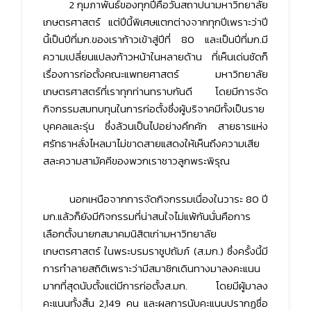
2 กุมภาพันธ์ของทุกปีคือวันสถาปนามหาวิทยาลัย
เกษตรศาสตร์ แต่ปีนี้พิเศษแตกต่างจากทุกปีเพราะว่าปี
นี้เป็นปีที่มก.ของเราก้าวเข้าสู่ปีที่ 80 และเป็นปีที่มก.มี
ความเปลี่ยนแปลงก้าวหน้าในหลายด้าน ที่เห็นเด่นชัดก็
เรื่องการก่อตั้งคณะแพทยศาสตร์ มหาวิทยาลัย
เกษตรศาสตร์ที่เราทุกท่านทราบกันดี โดยมีการจัด
กิจกรรมสมทบทุนในการก่อตั้งซึ่งผู้บริจาคมีทั้งเป็นราย
บุคคลและรุ่น ซึ่งล้วนเป็นไปอย่างคึกคัก สายธารแห่ง
ศรัทธาหลั่งไหลมาไม่ขาดสายแสดงให้เห็นถึงความเสีย
สละความสามัคคีของพวกเราชาวลูกพระพิรุณ
นอกเหนือจากการจัดกิจกรรมเนื่องในวาระ 80 ปี
มก.แล้วก็ยังมีกิจกรรมที่น่าสนใจไม่แพ้กันนั่นคือการ
เลือกตั้งนายกสมาคมนิสิตเก่ามหาวิทยาลัย
เกษตรศาสตร์ ในพระบรมราชูปถัมภ์ (ส.มก.) ซึ่งครั้งนี้มี
การทำลายสถิติเพราะว่ามีสมาชิกเดินทางมาลงคะแนน
มากที่สุดนับตั้งแต่มีการก่อตั้งส.มก. โดยมีผู้มาลง
คะแนนทั้งสิ้น 2,149 คน และผลการนับคะแนนปรากฏชื่อ