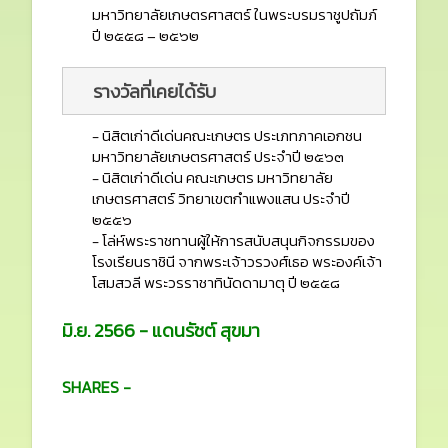
มหาวิทยาลัยเกษตรศาสตร์ ในพระบรมราชูปถัมภ์
ปี ๒๕๕๘ – ๒๕๖๒
รางวัลที่เคยได้รับ
- นิสิตเก่าดีเด่นคณะเกษตร ประเภทภาคเอกชน
มหาวิทยาลัยเกษตรศาสตร์ ประจำปี ๒๕๖๓
- นิสิตเก่าดีเด่น คณะเกษตร มหาวิทยาลัย
เกษตรศาสตร์ วิทยาเขตกำแพงแสน ประจำปี
๒๕๕๖
- โล่ห์พระราชทานผู้ให้การสนับสนุนกิจกรรมของ
โรงเรียนราชินี จากพระเจ้าวรวงศ์เธอ พระองค์เจ้า
โสมสวลี พระวรราชาทินัดดามาตุ ปี ๒๕๕๘
มิ.ย. 2566 - แดนรัชต์ สุขมา
SHARES -