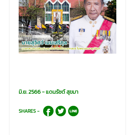
“สุวิศว์ เมฆเสรีกุล ชู “ศาสตร์แห่งแผ่นดิน” นำศิษย์เก่าก้าวสู่ 100ปี มก. ด้วย
วิสัยทัศน์ รุ่งเรือง พร้อมพรั่ง ยั่งยืน”
มิ.ย. 2566 - แดนรัชต์ สุขมา
SHARES -