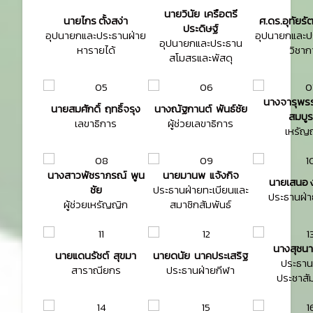
นายวินัย เครือตรี
นายไกร ตั้งสง่า
ศ.ดร.อุทัยรั
ประดิษฐ์
อุปนายกและประธานฝ่าย
อุปนายกและป
อุปนายกและประธาน
หารายได้
วิชาก
สโมสรและพัสดุ
นางจารุพร
นายสมศักดิ์ ฤทธิ์จรุง
นางณัฐกานต์ พันธ์ชัย
สมบูร
เลขาธิการ
ผู้ช่วยเลขาธิการ
เหรัญ
นางสาวพัชราภรณ์ พูน
นายมานพ แจ้งกิจ
นายเสนอ ง
ชัย
ประธานฝ่ายทะเบียนและ
ประธานฝ่า
ผู้ช่วยเหรัญญิก
สมาชิกสัมพันธ์
นางสุชนา 
นายแดนรัชต์ สุขมา
นายดนัย นาคประเสริฐ
ประธาน
สาราณียกร
ประธานฝ่ายกีฬา
ประชาสัม