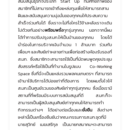
สนับสนุนธุรกิจประเภท Start Up ที่มีศักยภาพของ
สมาชิกที่ไม่สามารถเข้าถึงแหล่งทุนเพื่อให้สามารถสาน
ฝันและสนับสนุนความมุ่งมั่นของทุกคนให้ประสบความ
สำเร็จร่วมกันได้ ซึ่งเราจะไม่ทิ้งใครไว้ข้างหลังเราจะเดิน
ไปด้วยกันอย่าง
พร้อมพรั่ง
ทุกรุ่นทุกคน นอกจากนี้ผม
ได้ทำการปรับปรุงส.มก.ให้เป็นบ้านของทุกคน โดยได้
นำร่องในการบริจาคเงินจำนวน 1 ล้านบาท ร่วมกับ
เพื่อนๆ และศิษย์เก่าหลายท่านเพื่อก่อสร้างห้องรับรองที่
ส.มก. ซึ่งสมาชิกจะสามารถใช้เป็นที่นัดพบพูดคุยประชุม
สังสรรค์หรือใช้เป็นที่ทำงานในรูปแบบ Co-Working
Space ซึ่งที่นี่จะเป็นแหล่งรวมพลคนเกษตรฯ ที่สามารถ
เข้ามาใช้บริการได้บ่อยเท่าที่ต้องการ โดยผมตั้งใจให้
ส.มก.เป็นศูนย์รวมของศิษย์เก่าทุกรุ่นทุกคน ซึ่งเมื่อเรามี
สถานที่ที่พร้อมมีระบบการสนับสนุนที่ดี ส.มก.ก็จะ
สามารถเป็นผู้สนับสนุนศิษย์เก่าทุกคนให้สามารถทำ
กิจกรรมต่างๆ ได้อย่างต่อเนื่องและ
ยั่งยืน
สิ่งต่างๆ
เหล่านี้เป็นเครื่องยืนยันว่าคณะกรรมการส.มก.ชุดที่มี
นายสุวิทย์ เมฆเสรีกุล เป็นนายกสมาคมฯจะสามารถ