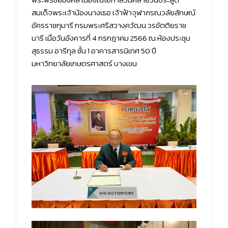
สมเด็จพระเจ้าน้องนางเธอ เจ้าฟ้าจุฬาภรณวลัยลักษณ์
อัครราชกุมารี กรมพระศรีสวางควัฒน วรขัตติยราช
นารี เมื่อวันอังคารที่ 4 กรกฎาคม 2566 ณ ห้องประชุม
สุธรรม อารีกุล ชั้น 1 อาคารสารนิเทศ 50 ปี
มหาวิทยาลัยเกษตรศาสตร์ บางเขน