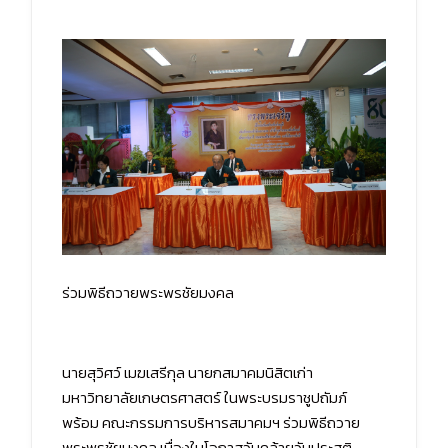
ร่วมพิธีถวายพระพรชัยมงคล
นายสุวิศว์ เมฆเสรีกุล นายกสมาคมนิสิตเก่า
มหาวิทยาลัยเกษตรศาสตร์ ในพระบรมราชูปถัมภ์
พร้อม คณะกรรมการบริหารสมาคมฯ ร่วมพิธีถวาย
พระพรชัยมงคล เนื่องในโอกาสวันคล้ายวันประสูติ