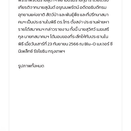
เกียรติจากนายสุนันต์ อรุณนพรัตน์ อดีตอธิบดีกรม
อุทยานแห่งชาติ สัตว์ป่า และพันธุ์พืช และที่ปรึกษาสมา
คมฯ เป็นประธานในพิธี ดร.ไกร ตั้งสง่า ประธานฝ่ายหา
รายได้สมาคมฯ กล่าวรายงาน ทั้งนี้ นายสุวิศว์ เมฆเสรี
กุล นายกสมาคมฯ ได้มอบของที่ระลึกให้กับประธานใน
พิธี เมื่อวันเสาร์ที่ 23 กันยายน 2566 ณ Blu-O เมเจอร์ ซี
นีเพล็กซ์ รัชโยธิน กรุงเทพฯ
รูปภาพทั้งหมด