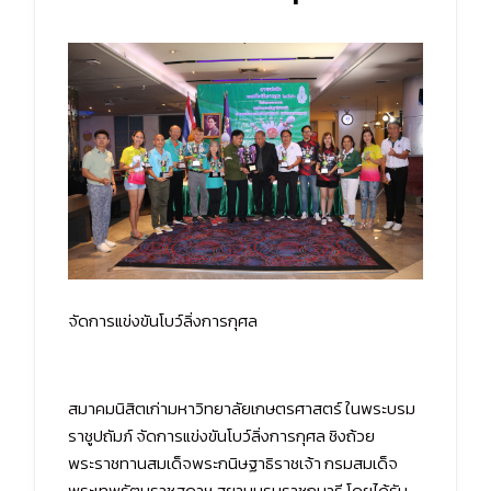
จัดการแข่งขันโบว์ลิ่งการกุศล
สมาคมนิสิตเก่ามหาวิทยาลัยเกษตรศาสตร์ ในพระบรม
ราชูปถัมภ์ จัดการแข่งขันโบว์ลิ่งการกุศล ชิงถ้วย
พระราชทานสมเด็จพระกนิษฐาธิราชเจ้า กรมสมเด็จ
พระเทพรัตนราชสุดาฯ สยามบรมราชกุมารี โดยได้รับ