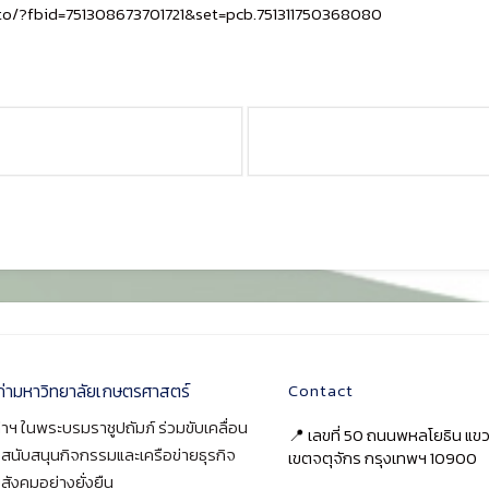
to/?fbid=751308673701721&set=pcb.751311750368080
ก่ามหาวิทยาลัยเกษตรศาสตร์
Contact
าฯ ในพระบรมราชูปถัมภ์ ร่วมขับเคลื่อน
📍 เลขที่ 50 ถนนพหลโยธิน แ
า สนับสนุนกิจกรรมและเครือข่ายธุรกิจ
เขตจตุจักร กรุงเทพฯ 10900
สังคมอย่างยั่งยืน