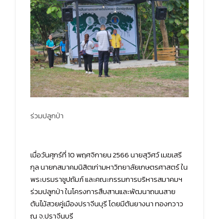
ร่วมปลูกป่า
เมื่อวันศุกร์ที่ 10 พฤศจิกายน 2566 นายสุวิศว์ เมฆเสรี
กุล นายกสมาคมนิสิตเก่ามหาวิทยาลัยเกษตรศาสตร์ ใน
พระบรมราชูปถัมภ์ และคณะกรรมการบริหารสมาคมฯ
ร่วมปลูกป่า ในโครงการสืบสานและพัฒนาถนนสาย
ต้นไม้สวยคู่เมืองปราจีนบุรี โดยมีต้นยางนา ทองกวาว
ณ จ.ปราจีนบุรี