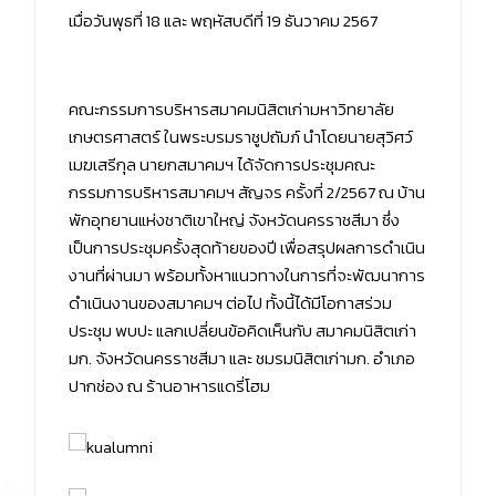
เมื่อวันพุธที่ 18 และ พฤหัสบดีที่ 19 ธันวาคม 2567
คณะกรรมการบริหารสมาคมนิสิตเก่ามหาวิทยาลัย
เกษตรศาสตร์ ในพระบรมราชูปถัมภ์ นำโดยนายสุวิศว์
เมฆเสรีกุล นายกสมาคมฯ ได้จัดการประชุมคณะ
กรรมการบริหารสมาคมฯ สัญจร ครั้งที่ 2/2567 ณ บ้าน
พักอุทยานแห่งชาติเขาใหญ่ จังหวัดนครราชสีมา ซึ่ง
เป็นการประชุมครั้งสุดท้ายของปี เพื่อสรุปผลการดำเนิน
งานที่ผ่านมา พร้อมทั้งหาแนวทางในการที่จะพัฒนาการ
ดำเนินงานของสมาคมฯ ต่อไป ทั้งนี้ได้มีโอกาสร่วม
ประชุม พบปะ แลกเปลี่ยนข้อคิดเห็นกับ สมาคมนิสิตเก่า
มก. จังหวัดนครราชสีมา และ ชมรมนิสิตเก่ามก. อำเภอ
ปากช่อง ณ ร้านอาหารแดรี่โฮม