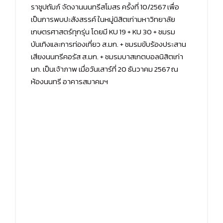
ราชูปถัมภ์ จัดงานนนทรีสโมสร ครั้งที่ 10/2567 เพื่อ
เป็นการพบปะสังสรรค์ ในหมู่นิสิตเก่ามหาวิทยาลัย
เกษตรศาสตร์ทุกรุ่น โดยมี KU 19 + KU 30 + ชมรม
บันเทิงและการท่องเที่ยว ส.มก. + ชมรมขับร้องประสาน
เสียงนนทรีคอรัส ส.มก. + ชมรมบาสเกตบอลนิสิตเก่า
มก. เป็นเจ้าภาพ เมื่อวันเสาร์ที่ 20 ธันวาคม 2567 ณ
ห้องนนทรี อาคารสมาคมฯ