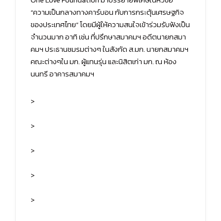
“ความเป็นกลางทางคาร์บอน กับการกระตุ้นเศรษฐกิจ
ของประเทศไทย” โดยมีผู้ให้ความสนใจเข้าร่วมรับฟังเป็น
จำนวนมาก อาทิ เช่น ที่ปรึกษาสมาคมฯ อดีตนายกสมา
คมฯ ประธานชมรมต่างๆ ในสังกัด ส.มก. นายกสมาคมฯ
คณะต่างๆใน มก. ผู้แทนรุ่น และนิสิตเก่า มก. ณ ห้อง
นนทรี อาคารสมาคมฯ
>
>
>
>
>