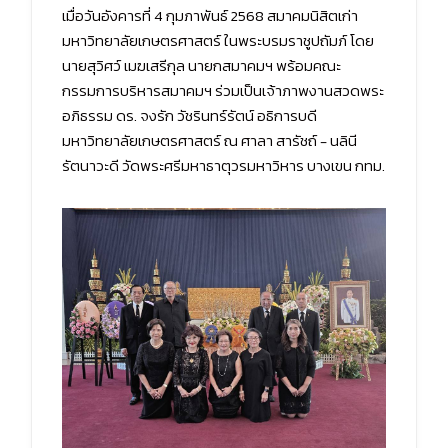
เมื่อวันอังคารที่ 4 กุมภาพันธ์ 2568 สมาคมนิสิตเก่า
มหาวิทยาลัยเกษตรศาสตร์ ในพระบรมราชูปถัมภ์ โดย
นายสุวิศว์ เมฆเสรีกุล นายกสมาคมฯ พร้อมคณะ
กรรมการบริหารสมาคมฯ ร่วมเป็นเจ้าภาพงานสวดพระ
อภิธรรม ดร. จงรัก วัชรินทร์รัตน์ อธิการบดี
มหาวิทยาลัยเกษตรศาสตร์ ณ ศาลา สารัชถ์ - นลินี
รัตนาวะดี วัดพระศรีมหาธาตุวรมหาวิหาร บางเขน กทม.