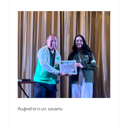
คืนสู่เหย้าชาว มก. ขอนแก่น