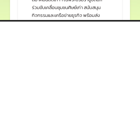
สมาคมนิสิตเก่ามหาวิทยาลัย
เกษตรศาสตร์
สมาคมนิสิตเก่าฯ ในพระบรมราชูปถัมภ์
ร่วมขับเคลื่อนชุมชนศิษย์เก่า สนับสนุน
กิจกรรมและเครือข่ายธุรกิจ พร้อมส่ง
เสริมสังคมอย่างยั่งยืน
Facebook
•
•
Contact
📍 เลขที่ 50 ถนนพหลโยธิน แขวงลาดยาว