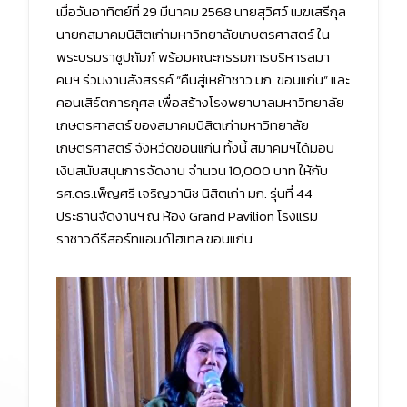
เมื่อวันอาทิตย์ที่ 29 มีนาคม 2568 นายสุวิศว์ เมฆเสรีกุล
นายกสมาคมนิสิตเก่ามหาวิทยาลัยเกษตรศาสตร์ ใน
พระบรมราชูปถัมภ์ พร้อมคณะกรรมการบริหารสมา
คมฯ ร่วมงานสังสรรค์ “คืนสู่เหย้าชาว มก. ขอนแก่น” และ
คอนเสิร์ตการกุศล เพื่อสร้างโรงพยาบาลมหาวิทยาลัย
เกษตรศาสตร์ ของสมาคมนิสิตเก่ามหาวิทยาลัย
เกษตรศาสตร์ จังหวัดขอนแก่น ทั้งนี้ สมาคมฯได้มอบ
เงินสนับสนุนการจัดงาน จำนวน 10,000 บาท ให้กับ
รศ.ดร.เพ็ญศรี เจริญวานิช นิสิตเก่า มก. รุ่นที่ 44
ประธานจัดงานฯ ณ ห้อง Grand Pavilion โรงแรม
ราชาวดีรีสอร์ทแอนด์โฮเทล ขอนแก่น