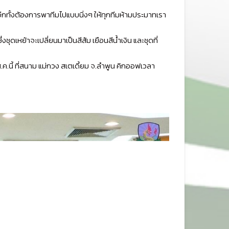
ีม อีกทั้งต้องการพาทีมไปแบบนิ่งๆ ให้ทุกทีมห้ามประมาทเรา
งชุดเหย้าจะเปลี่ยนมาเป็นสีส้ม เยือนสีน้ำเงิน และชุดที่
.นี้ ที่สนาม แม่กวง สเตเดี้ยม จ.ลำพูน คิกออฟเวลา