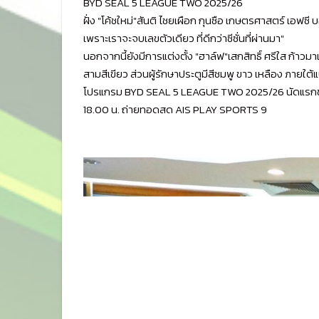
BYD SEAL 5 LEAGUE TWO 2025/26
ฝั่ง "โค้ชใหม่"สันติ ไชยเผือก กุนซือ เกษตรศาสตร์ เอฟซี 
เพราะเราจะจบเลขตัวเดียว ที่ดีกว่าซีซั่นที่ผ่านมา"
นอกจากนี้ยังมีการแต่งตั้ง "ฮาล์ฟ"เสกสิทธิ์ ศรีใส ก้าวมาเ
สามสีเขียว ส่วนผู้รักษาประตูมีสีชมพู ขาว เหลือง ภายใต
โปรแกรม BYD SEAL 5 LEAGUE TWO 2025/26 นัดแรกของ เกษ
18.00 น. ถ่ายทอดสด AIS PLAY SPORTS 9