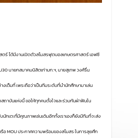
รศาสตร์ ได้มีงานเปิดตัวสโมสรฟุตบอลเกษตรศาสตร์ เอฟซี
U30 นายกสมาคมนิสิตเก่ามก.ฯ, นายสุเทพ วงศ์รื่น
มที่ เพระถือว่าเป็นทีมระดับที่นำนักศึกษามาเล่น
งสถาบันแห่งนี้ ขอให้ทุกคนตั้งใจและร่วมกันฝ่าฟันใน
นักเตะที่มีคุณภาพเช่นเดิมอีกทั้งเราเองก็ยังมีทีมที่จะส่ง
มือ หรือ MOU ประกาศความพร้อมของสโมสร ในการลุยศึก