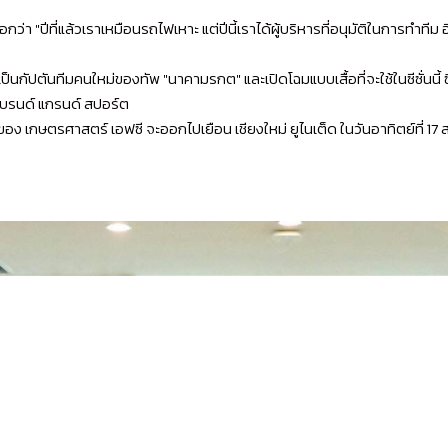
บอกว่า "ปีที่แล้วเราเหมือนรถไฟเหาะ แต่ปีนี้เราได้ผู้บริหารที่อนุมัติในการทำท
ป็นกัปตันทีมคนใหม่ของทัพ "นาคามรกต" และเปิดโฉมแบบเสื้อที่จะใช้ในซีซั่นนี้ ซึ่
้แบรนด์ แกรนด์ สปอร์ต
ตรศาสตร์ เอฟซี จะออกไปเยือน เชียงใหม่ ยูไนเต็ด ในวันอาทิตย์ที่ 17 ส.ค