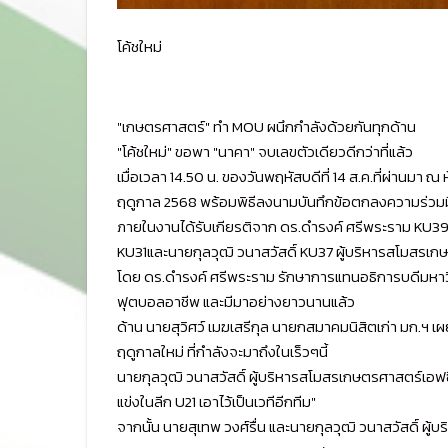
โค้ชใหม่
"เกษตรศาสตร์" ทำ MOU ผนึกกำลังด้วยกันทุกด้าน
"โค้ชใหม่" ขอพา "นาคา" จบเลขตัวเดียวดีกว่าที่แล้ว
เมื่อเวลา 14.50 น. ของวันพฤหัสบดีที่ 14 ส.ค.ที่ผ่าน
ฤดูกาล 2568 พร้อมพิธีลงนามบันทึกข้อตกลงความร่ว
ภายในงานได้รับเกียรติจาก ดร.ดำรงค์ ศรีพระราม KU39 
KU31และนายกุลวุฒิ วนาสวัสดิ์ KU37 ผู้บริหารสโมสรเ
โดย ดร.ดำรงค์ ศรีพระราม รักษาการแทนอธิการบดีมหาวิท
ฟุตบอลอาชีพ และมีมาอย่างยาวนานแล้ว
ด้าน นายสุวิศว์ เมฆเสรีกุล นายกสมาคมนิสิตเก่า มก.ฯ เผย
ฤดูกาลใหม่ ที่กำลังจะมาถึงในเร็วๆนี้
นายกุลวุฒิ วนาสวัสดิ์ ผู้บริหารสโมสรเกษตรศาสตร์เอฟซี กล่
แข่งในลีก U21 เอาไว้เป็นเวทีอีกทีม"
จากนั้น นายสุเทพ วงศ์รื่น และนายกุลวุฒิ วนาสวัสดิ