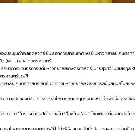
มา ณ ห้องประชุมกำพลอดุลวิทย์ ชั้น 2 อาคารสารนิเทศ 50 ปี มหาวิทยาลัยเกษต
มมือ (MOU) ของเกษตรศาสตร์
รักษาการแทนอธิการบดีมหาวิทยาลัยเกษตรศาสตร์, นายสุวิศว์ เมฆเสรีกุล K
กษตรศาสตร์เอฟซี
ยาลัยเกษตรศาสตร์ ยืนยันว่าทางมหาวิทยาลัย ต้องการสนับสนุนสโมสรอย่างเต็
ว่า ทางฝั่งของนิสิตเก่ายังคงจะให้การสนับสนุนกับน้องๆที่ทำเพื่อชื่อเสียงขอ
าวว่า "ในการทำทีมปีนี้ เรายังได้ ⁸"โค้ชใหม่"สันติ ไชยเผือก ที่คุมทีมต่อไป กับ
์ ผู้บริหารสโมสรเกษตรศาสตร์เอฟซี ได้ทำพิธีลงนามบันทึกข้อตกลงความร่วม