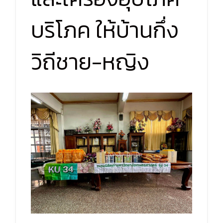
บริโภค ให้บ้านกึ่ง
วิถีชาย-หญิง