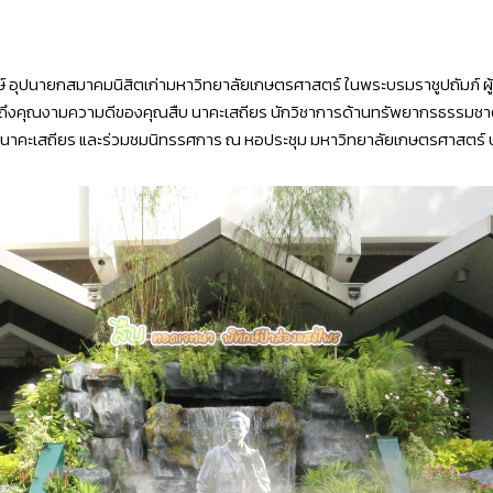
าวุฒิพงษ์ อุปนายกสมาคมนิสิตเก่ามหาวิทยาลัยเกษตรศาสตร์ ในพระบรมราชูปถ
กถึงคุณงามความดีของคุณสืบ นาคะเสถียร นักวิชาการด้านทรัพยากรธรรมชาติ ผู
ืบ นาคะเสถียร และร่วมชมนิทรรศการ ณ หอประชุม มหาวิทยาลัยเกษตรศาสตร์