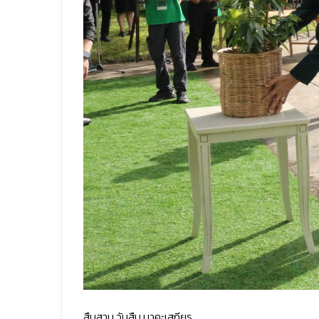
สืบสาน วันสืบ นาคะเสถียร