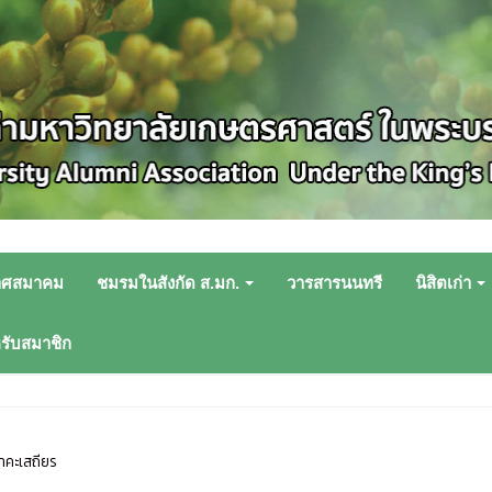
าศสมาคม
ชมรมในสังกัด ส.มก.
วารสารนนทรี
นิสิตเก่า
หรับสมาชิก
นาคะเสถียร