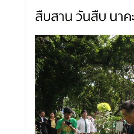
สืบสาน วันสืบ นาค