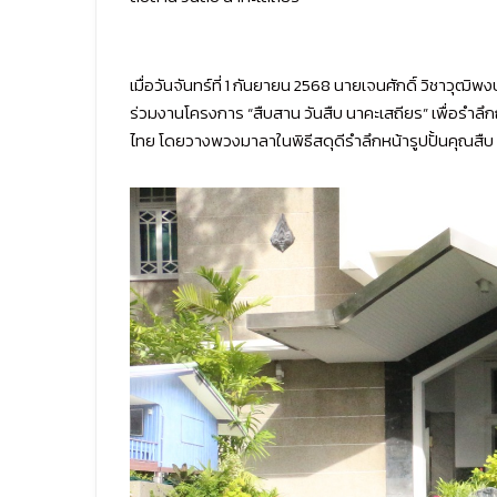
เมื่อวันจันทร์ที่ 1 กันยายน 2568 นายเจนศักดิ์ วิช
ร่วมงานโครงการ “สืบสาน วันสืบ นาคะเสถียร” เพื่อรำลึ
ไทย โดยวางพวงมาลาในพิธีสดุดีรำลึกหน้ารูปปั้นคุณส