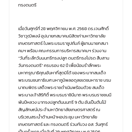
ทรงดนตรี
เมื่อวันศุกร์ที่ 28 พฤศจิกายน พ.ศ. 2568 ดร.เจนศักดิ์
วิชาวุฒิพงษ์ อุปนายกสมาคมนิสิตเก่ามหาวิทยาลัย
เกษตรศาสตร์ ในพระบรมราชูปถัมภ์ ผู้แทนนายกสมา
คมฯ พร้อม คณะกรรมการบริหารสมาคมฯ ร่วมงาน
“วันที่ระลึกวันนนทรีทรงปลูก ดนตรีทรงโปรด สืบสาน
วันทรงดนตรี” ครบรอบ 62 ปี เพื่อน้อมรำลึกพระ
มหากรุณาธิคุณอันหาที่สุดมิได้ ของพระบาทสมเด็จ
พระบรมชนกาธิเบศ มหาภูมิพลอดุลยเดชมหาราช บรม
นาถบพิตร เสด็จพระราชดำเนินพร้อมด้วย สมเด็จ
พระนางเจ้าสิริกิติ์ พระบรมราชินีนาถ พระบรมราชชนนี
พันปีหลวง มาทรงปลูกต้นนนทรี 9 ต้น อันเป็นต้นไม้
สัญลักษณ์ประจำมหาวิทยาลัยเกษตรศาสตร์ ณ
บริเวณสระน้ำด้านหน้าหอประชุม มหาวิทยาลัย
เกษตรศาสตร์ และ ทรงดนตรี ร่วมกับวง อส. วันศุกร์
เป็นครั้งแรก เมื่อวันที่ 29 พฤศจิกายน พ.ศ.2506