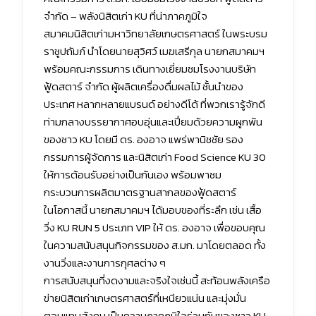
จำกัด – พลังนิสิตเก่า KU ที่น่าภาคภูมิใจ
สมาคมนิสิตเก่ามหาวิทยาลัยเกษตรศาสตร์ ในพระบรม
ราชูปถัมภ์ นำโดยนายสุวิศว์ เมฆเสรีกุล นายกสมาคมฯ
พร้อมคณะกรรมการ เดินทางเยี่ยมชมโรงงานบริษัท
ฟู้ดสตาร์ จำกัด ผู้ผลิตเครื่องดื่มผลไม้ ชั้นนำของ
ประเทศ หลากหลายแบรนด์ อย่างดีโด้ ที่พวกเรารู้จักดี
ท่ามกลางบรรยากาศอบอุ่นและเปี่ยมด้วยความผูกพัน
ของชาว KU โดยมี ดร. องอาจ แพร่พานิชชัย รอง
กรรมการผู้จัดการ และนิสิตเก่า Food Science KU 30
ให้การต้อนรับอย่างเป็นกันเอง พร้อมพาชม
กระบวนการผลิตมาตรฐานสากลของฟู้ดสตาร์
ในโอกาสนี้ นายกสมาคมฯ ได้มอบของที่ระลึก เช่น เสื้อ
วิ่ง KU RUN 5 ประเภท VIP ให้ ดร. องอาจ เพื่อขอบคุณ
ในความสนับสนุนกิจกรรมของ ส.มก. มาโดยตลอด ทั้ง
งานวิ่งและงานการกุศลต่าง ๆ
การสนับสนุนที่งดงามและจริงใจเช่นนี้ สะท้อนพลังเครือ
ข่ายนิสิตเก่าเกษตรศาสตร์ที่เหนียวแน่น และมุ่งมั่น
ตอบแทนสังคม เป็นความภาคภูมิใจร่วมกันของชาว KU