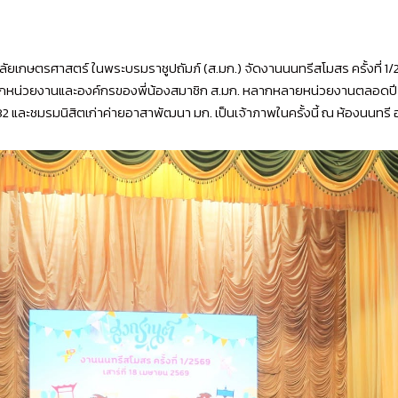
ยาลัยเกษตรศาสตร์ ในพระบรมราชูปถัมภ์ (ส.มก.) จัดงานนนทรีสโมสร ครั้งที่ 1/
ุนจากหน่วยงานและองค์กรของพี่น้องสมาชิก ส.มก. หลากหลายหน่วยงานตลอดปี 2
มก. รุ่น 32 และชมรมนิสิตเก่าค่ายอาสาพัฒนา มก. เป็นเจ้าภาพในครั้งนี้ ณ ห้องนน