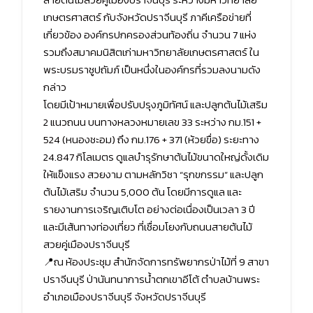
เกษตรศาสตร์ กับจังหวัดปราจีนบุรี ภาคีเครือข่ายที่
เกี่ยวข้อง องค์กรปกครองส่วนท้องถิ่น จำนวน 7 แห่ง
รวมถึงสมาคมนิสิตเก่ามหาวิทยาลัยเกษตรศาสตร์ ใน
พระบรมราชูปถัมภ์ เป็นหนึ่งในองค์กรที่รวมลงนามดัง
กล่าว
โดยมีเป้าหมายเพื่อปรับปรุงภูมิทัศน์ และปลูกต้นไม้เสริม
2 แนวถนน บนทางหลวงหมายเลข 33 ระหว่าง กม.151 +
524 (หนองชะอม) ถึง กม.176 + 371 (ห้วยขื่อ) ระยะทาง
24.847 กิโลเมตร ดูแลบำรุรักษาต้นไม้ขนาดใหญ่ดั้งเดิม
ให้แข็งแรง สวยงาม ตามหลักวิชา “รุกขกรรม” และปลูก
ต้นไม้เสริม จำนวน 5,000 ต้น โดยมีการดูแล และ
รายงานการเจริญเติบโต อย่างต่อเนื่องเป็นเวลา 3 ปี
และมีเส้นทางท่องเที่ยว ที่เชื่อมโยงกับถนนสายต้นไม้
สวยคู่เมืองปราจีนบุรี
📍ณ ห้องประชุม สำนักจัดการทรัพยากรป่าไม้ที่ 9 สาขา
ปราจีนบุรี ป่านันทนาการน้ำตกเขาอีโต้ ตำบลบ้านพระ
อำเภอเมืองปราจีนบุรี จังหวัดปราจีนบุรี