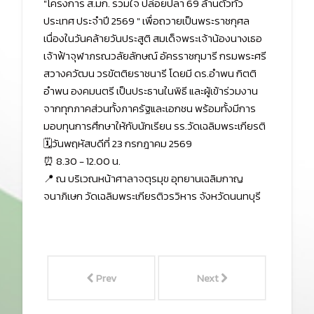
"โครงการ ส.มก. รวมใจ ปล่อยปลา 69 ล้านตัวทั่ว
ประเทศ ประจำปี 2569 " เพื่อถวายเป็นพระราชกุศล
เนื่องในวันคล้ายวันประสูติ สมเด็จพระเจ้าน้องนางเธอ
เจ้าฟ้าจุฬาภรณวลัยลักษณ์ อัครราชกุมารี กรมพระศรี
สวางควัฒน วรขัตติยราชนารี โดยมี ดร.อำพน กิตติ
อำพน องคมนตรี เป็นประธานในพิธี และผู้เข้าร่วมงาน
จากทุกภาคส่วนทั้งภาครัฐและเอกชน พร้อมทั้งมีการ
มอบทุนการศึกษาให้กับนักเรียน รร.วัดเฉลิมพระเกียรติ
🗓️วันพฤหัสบดีที่ 23 กรกฎาคม 2569
⏰ 8.30 - 12.00 น.
📍 ณ บริเวณหน้าศาลาจตุรมุข อุทยานเฉลิมกาญ
จนาภิเษก วัดเฉลิมพระเกียรติวรวิหาร จังหวัดนนทบุรี
Prev
Next