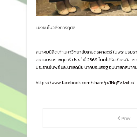
แข่งขันโบว์ลิ่งการกุศล
สมาคมนิสิตเก่ามหาวิทยาลัยเกษตรศาสตร์ ในพระบรมราชู
สยามบรมราชกุมารี ประจำปี 2569 โดยได้รับเกียรติจาก น
ประธานในพิธี และนายดนัย นาคประเสริฐ อุปนายกสมาคมฯ แล
https://www.facebook.com/share/p/1NqEVJzxhc/
Prev