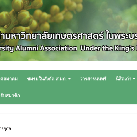
าศสมาคม
ชมรมในสังกัด ส.มก.
วารสารนนทรี
นิสิตเก่า
หรับสมาชิก
การกุศล