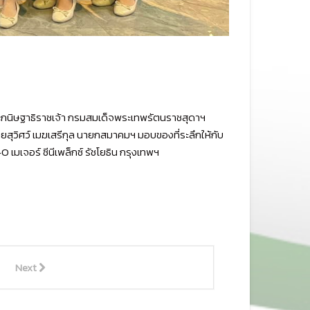
ระกนิษฐาธิราชเจ้า กรมสมเด็จพระเทพรัตนราชสุดาฯ
ยสุวิศว์ เมฆเสรีกุล นายกสมาคมฯ มอบของที่ระลึกให้กับ
เมเจอร์ ซีนีเพล็กซ์ รัชโยธิน กรุงเทพฯ
Next