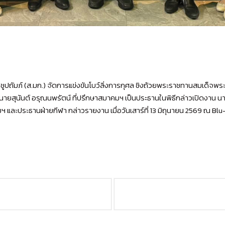
ปถัมภ์ (ส.มก.) จัดการแข่งขันโบว์ลิ่งการกุศล ชิงถ้วยพระราชทานสมเด็จพ
ายสุนันต์ อรุณนพรัตน์ ที่ปรึกษาสมาคมฯ เป็นประธานในพิธีกล่าวเปิดงาน นา
ะประธานฝ่ายกีฬา กล่าวรายงาน เมื่อวันเสาร์ที่ 13 มิถุนายน 2569 ณ Blu-O 