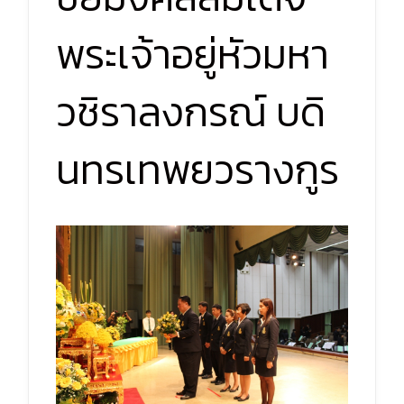
พระเจ้าอยู่หัวมหา
วชิราลงกรณ์ บดิ
นทรเทพยวรางกูร