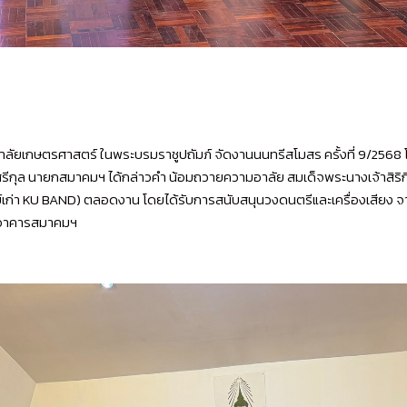
ิทยาลัยเกษตรศาสตร์ ในพระบรมราชูปถัมภ์ จัดงานนนทรีสโมสร ครั้งที่ 9/2568
เมฆเสรีกุล นายกสมาคมฯ ได้กล่าวคำ น้อมถวายความอาลัย สมเด็จพระนางเจ้าสิริ
่า KU BAND) ตลอดงาน โดยได้รับการสนับสนุนวงดนตรีและเครื่องเสียง จาก
ี อาคารสมาคมฯ