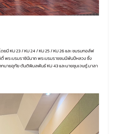
 โดยมี KU 23 / KU 24 / KU 25 / KU 26 และ ชมรมกอล์ฟ
กิติ์ พระบรมราชินีนาถ พระบรมราชชนนีพันปีหลวง ซึ่ง
นายอุทัย ตันติพิมลพันธ์ KU 43 และนายชุมเจษฎ์ มาลา